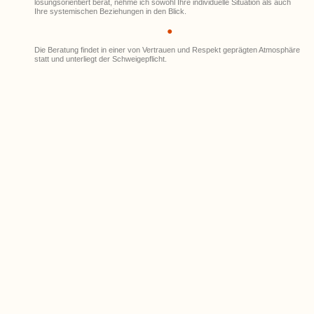
lösungsorientiert berät, nehme ich sowohl Ihre individuelle Situation als auch
Ihre systemischen Beziehungen in den Blick.
●
Die Beratung findet in einer von Vertrauen und Respekt geprägten Atmosphäre
statt und unterliegt der Schweigepflicht.